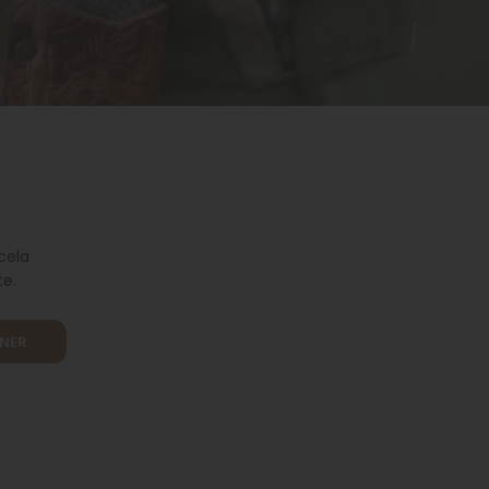
cela
te.