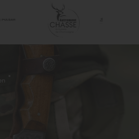
Champagne Métropole. Faire
vous
de notre projet une force pour
notre territoire est primordiale
21 et
pour nous ! "Nous avons, à 2
mois de l ouverture eté "
impressionné " par la force la
passion et les ambitions des 2
inves
"
ien