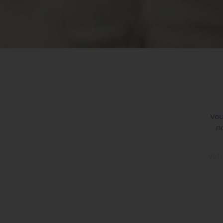
Vou
no