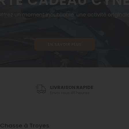
RTE CADEAU CYNÉ
ffrez un moment inoubliable, une activité original
EN SAVOIR PLUS
LIVRAISON RAPIDE
Envoi sous 48 heures
t Chasse à Troyes