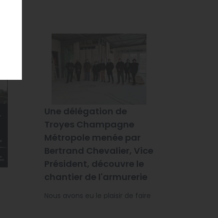
Une délégation de
Troyes Champagne
Métropole menée par
Bertrand Chevalier, Vice
Président, découvre le
chantier de l'armurerie
Nous avons eu le plaisir de faire
découvrir notre future
armurerie aux élus de Troyes