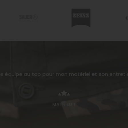
Nous sommes enfin prêt à 
accueillir ! Venez découvrir
votre nouvelle armurerie le 
22 mai !
e équipe au top pour mon matériel et son entret
MATHIEU T