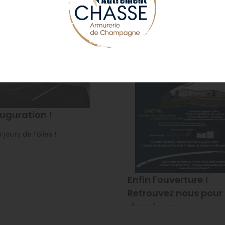
DERNIERS ARTICLES DE NOTRE BLOG
uguration !
 jours de folies !
Enfin l'ouverture !
Retrouvez nous pour
deux jours
d'inauguration