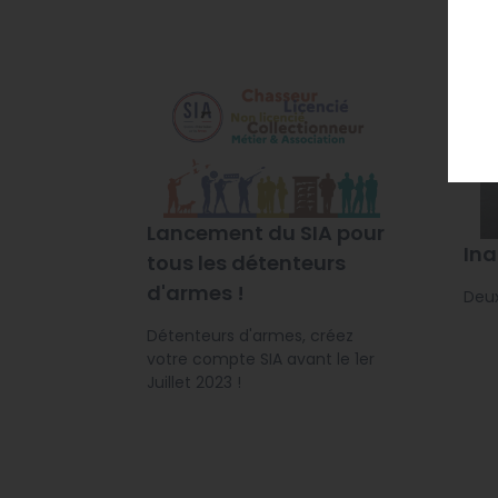
Lancement du SIA pour
Ina
tous les détenteurs
d'armes !
Deux
Détenteurs d'armes, créez
votre compte SIA avant le 1er
Juillet 2023 !